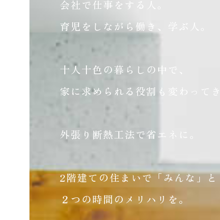
会社で仕事をする人。
育児をしながら働き、学ぶ人。
十人十色の暮らしの中で、
家に求められる役割も変わって
外張り断熱工法で省エネに。
2階建ての住まいで「みんな」と
２つの時間のメリハリを。